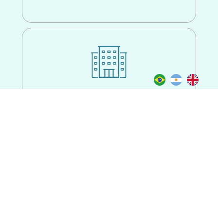
+
15
Seminários realizados
CO-
de edições
ORGANIZADORES
anteriores