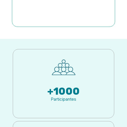
única num ambiente académico de
prestígio.
+
1000
Participantes