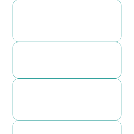
Desfrute de eventos exclusivos com
acesso preferencial a materiais
especializados.
Alargar a sua rede de contactos com
líderes e especialistas do sector.
Mantê-lo informado sobre as
principais questões de saúde a nível
mundial.
Viva uma experiência internacional