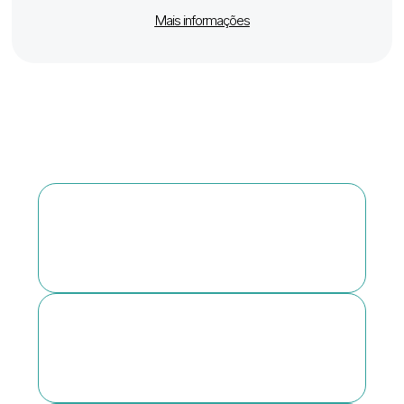
Mais informações
VANTAGENS DA PARTICIPAÇÃO
Explore as últimas inovações e
tendências no domínio da saúde.
Aceda a conteúdos de formação que
irão impulsionar a sua carreira.